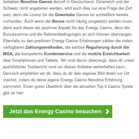
beliebten
Novoline Games
derzeit in Deutschland, Österreich und der
Schweiz nicht angeboten werden, wird auch dies nur eine Frage der Zeit
sein, denn die Lizenz für die
Greentube
Games ist schließlich bereits
vorhanden. Auch wenn der
Bonus
recht häufig umgesetzt werden muss,
dient auch dieser als positiver Aspekt für das Energy Casino, denn die
Bonussumme und die Rahmenbedingungen an sich können überzeugen.
Ebenfalls zu den positiven Energy Casino Erfahrungen zählen die vielen
verfügbaren
Zahlungsmethoden,
die seriöse
Regulierung durch die
MGA,
der kompetente
Kundenservice
und die
mobile Erreichbarkeit
über Smartphones und Tablets. Wir sind davon überzeugt, dass dir unser
ausführlicher Testbericht rund um diesen Anbieter weiterhelfen kann.
Dennoch empfehlen wir dir, dass du dir dein eigenes Bild direkt vor Ort
machst, indem du deine eigene Energy Casino Novoline Erfahrung
sammelst. Einen guten Überblick über die aktuellen Top 5 Casino Spiele
gibt es hier:
Jetzt das Energy Casino besuchen