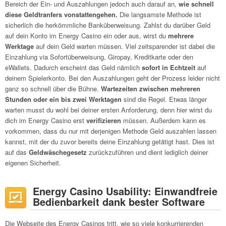
Bereich der Ein- und Auszahlungen jedoch auch darauf an,
wie schnell
diese Geldtranfers vonstattengehen.
Die langsamste Methode ist
sicherlich die herkömmliche Banküberweisung. Zahlst du darüber Geld
auf dein Konto im Energy Casino ein oder aus, wirst du
mehrere
Werktage
auf dein Geld warten müssen. Viel zeitsparender ist dabei die
Einzahlung via Sofortüberweisung, Giropay, Kreditkarte oder den
eWallets. Dadurch erscheint das Geld nämlich
sofort in Echtzeit
auf
deinem Spielerkonto. Bei den Auszahlungen geht der Prozess leider nicht
ganz so schnell über die Bühne.
Wartezeiten zwischen mehreren
Stunden oder ein bis zwei Werktagen
sind die Regel. Etwas länger
warten musst du wohl bei deiner ersten Anforderung, denn hier wirst du
dich im Energy Casino erst
verifizieren
müssen. Außerdem kann es
vorkommen, dass du nur mit derjenigen Methode Geld auszahlen lassen
kannst, mit der du zuvor bereits deine Einzahlung getätigt hast. Dies ist
auf das
Geldwäschegesetz
zurückzuführen und dient lediglich deiner
eigenen Sicherheit.
Energy Casino Usability: Einwandfreie
Bedienbarkeit dank bester Software
Die Webseite des Energy Casinos tritt, wie so viele konkurrierenden