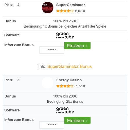
4.
SuperGaminator
8,0/10
100% bis 250€
Bedingung: 1x Bonus bei gleicher Anzahl der Spiele
Einlösen »
*****
Info:
SuperGaminator Bonus
5.
Energy Casino
7,7/10
100% bis 200€
Bedingung: 25x Bonus
Einlösen »
*****