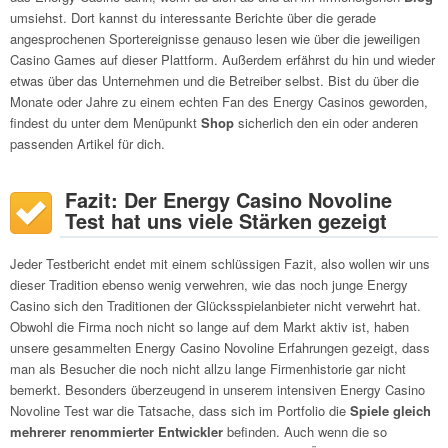
umsiehst. Dort kannst du interessante Berichte über die gerade
angesprochenen Sportereignisse genauso lesen wie über die jeweiligen
Casino Games auf dieser Plattform. Außerdem erfährst du hin und wieder
etwas über das Unternehmen und die Betreiber selbst. Bist du über die
Monate oder Jahre zu einem echten Fan des Energy Casinos geworden,
findest du unter dem Menüpunkt
Shop
sicherlich den ein oder anderen
passenden Artikel für dich.
Fazit: Der Energy Casino Novoline
Test hat uns viele Stärken gezeigt
Jeder Testbericht endet mit einem schlüssigen Fazit, also wollen wir uns
dieser Tradition ebenso wenig verwehren, wie das noch junge Energy
Casino sich den Traditionen der Glücksspielanbieter nicht verwehrt hat.
Obwohl die Firma noch nicht so lange auf dem Markt aktiv ist, haben
unsere gesammelten Energy Casino Novoline Erfahrungen gezeigt, dass
man als Besucher die noch nicht allzu lange Firmenhistorie gar nicht
bemerkt. Besonders überzeugend in unserem intensiven Energy Casino
Novoline Test war die Tatsache, dass sich im Portfolio die
Spiele gleich
mehrerer renommierter Entwickler
befinden. Auch wenn die so