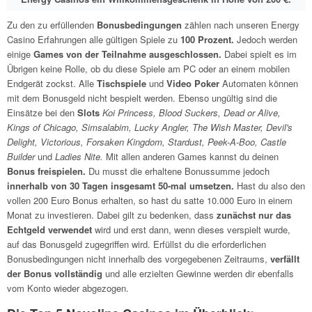
Zu den zu erfüllenden
Bonusbedingungen
zählen nach unseren Energy
Casino Erfahrungen alle gültigen Spiele zu
100 Prozent.
Jedoch werden
einige
Games von der Teilnahme ausgeschlossen.
Dabei spielt es im
Übrigen keine Rolle, ob du diese Spiele am PC oder an einem mobilen
Endgerät zockst. Alle
Tischspiele
und
Video Poker
Automaten können
mit dem Bonusgeld nicht bespielt werden. Ebenso ungültig sind die
Einsätze bei den
Slots
Koi Princess, Blood Suckers, Dead or Alive,
Kings of Chicago, Simsalabim, Lucky Angler, The Wish Master, Devil's
Delight, Victorious, Forsaken Kingdom, Stardust, Peek-A-Boo, Castle
Builder
und
Ladies Nite.
Mit allen anderen Games kannst du deinen
Bonus freispielen.
Du musst die erhaltene Bonussumme jedoch
innerhalb von 30 Tagen insgesamt 50-mal umsetzen.
Hast du also den
vollen 200 Euro Bonus erhalten, so hast du satte 10.000 Euro in einem
Monat zu investieren. Dabei gilt zu bedenken, dass
zunächst nur das
Echtgeld verwendet
wird und erst dann, wenn dieses verspielt wurde,
auf das Bonusgeld zugegriffen wird. Erfüllst du die erforderlichen
Bonusbedingungen nicht innerhalb des vorgegebenen Zeitraums,
verfällt
der Bonus vollständig
und alle erzielten Gewinne werden dir ebenfalls
vom Konto wieder abgezogen.