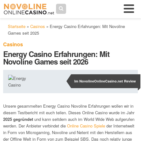
Startseite
»
Casinos
»
Energy Casino Erfahrungen: Mit Novoline
Games seit 2025
Casinos
Energy Casino Erfahrungen: Mit
Novoline Games seit 2026
Im NovolineOnlineCasino.net Review
Unsere gesammelten Energy Casino Novoline Erfahrungen wollen wir in
diesem Testbericht mit euch teilen. Dieses Online Casino wurde im Jahr
2025 gegründet
und kann seitdem auch im World Wide Web aufgerufen
werden. Der Anbieter verbindet die
Online Casino Spiele
der Internetwelt
in Form von Microgaming, Novoline und Netent mit den Herstellern aus
der Offline Welt in Form von zum Beispiel SBS. Das noch relativ junge