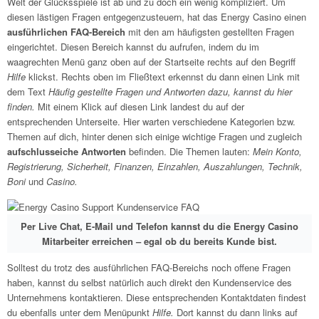
Welt der Glücksspiele ist ab und zu doch ein wenig kompliziert. Um
diesen lästigen Fragen entgegenzusteuern, hat das Energy Casino einen
ausführlichen FAQ-Bereich
mit den am häufigsten gestellten Fragen
eingerichtet. Diesen Bereich kannst du aufrufen, indem du im
waagrechten Menü ganz oben auf der Startseite rechts auf den Begriff
Hilfe
klickst. Rechts oben im Fließtext erkennst du dann einen Link mit
dem Text
Häufig gestellte Fragen und Antworten dazu, kannst du hier
finden.
Mit einem Klick auf diesen Link landest du auf der
entsprechenden Unterseite. Hier warten verschiedene Kategorien bzw.
Themen auf dich, hinter denen sich einige wichtige Fragen und zugleich
aufschlusseiche Antworten
befinden. Die Themen lauten:
Mein Konto,
Registrierung, Sicherheit, Finanzen, Einzahlen, Auszahlungen, Technik,
Boni
und
Casino.
Per Live Chat, E-Mail und Telefon kannst du die Energy Casino
Mitarbeiter erreichen – egal ob du bereits Kunde bist.
Solltest du trotz des ausführlichen FAQ-Bereichs noch offene Fragen
haben, kannst du selbst natürlich auch direkt den Kundenservice des
Unternehmens kontaktieren. Diese entsprechenden Kontaktdaten findest
du ebenfalls unter dem Menüpunkt
Hilfe.
Dort kannst du dann links auf