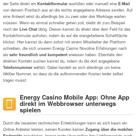
der Seite direkt ein
Kontaktformular
ausfüllen oder manuell eine
E-Mail
von deinem Postfach aus an die rechts angegebene Adresse senden. Auf
eine Antwort wirst du allerdings bis zu zwei oder drei Werktage warten
müssen. Wenn es einmal schneller gehen soll, bleibt dir zum Beispiel
noch der
Live Chat
übrig. Diesen kannst du direkt über dem Feld für das
Kontaktformular aufrufen, indem du auf die orangefarbene Schaltfläche
klickst. Hier kannst du dann sofort mit einem Mitarbeiter der Plattform
schreiben, die sich unseren Energy Casino Novoline Erfahrungen nach
als
sehr freundlich und kompetent
erwiesen haben. Ebenfalls den
direkten Kontakt suchen kannst du, indem du die dort angegebene
Telefonnummer
wählst. Dabei handelt es sich allerdings um keine
0800er Nummer, so dass du die aufkommenden Kosten leider selbst
tragen musst.
Energy Casino Mobile App: Ohne App
direkt im Webbrowser unterwegs
spielen
Durch die neuesten technischen Entwicklungen kann es sich kaum ein
Online Anbieter leisten, seinen Kunden keinen
Zugang über die mobilen
Endgeräte
anzubieten. Immer mehr User wollen ihre Lieblingsspiele auch