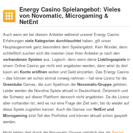
Energy Casino Spielangebot: Vieles
von Novomatic, Microgaming &
NetEnt
Auch wenn wir bei diesem Anbieter während unserer Energy Casino
Erfahrungen
viele Kategorien durchleuchtet
haben, gilt unser
Hauptaugenmerk ganz besonders dem Spielangebot. Kein Wunder, denn
schließlich suchen sich die meisten User ihren Anbieter je nach den
vorhandenen Spielen
aus. Logisch, denn wenn deine
Lieblingsspiele
in
einem Online Casino gar nicht erst angeboten werden, dann wirst du dort
kaum ein
Konto eröffnen
wollen und Geld einzahlen. Das Energy Casino
– das können wir schon einmal vorweg nehmen – hat eine Lizenz für die
Greentube
Games, die zum Spektrum der
Novomatic-Gruppe
gehören.
Leider werden die Novoline Spiele aktuell in Deutschland, Österreich und
der Schweiz auf dieser Plattform dennoch nicht angeboten. Da die Lizenz
aber vorhanden ist, wird es nur eine Frage der Zeit sein, bis du wieder auf
diese Spiele zugreifen kannst. Auch die Games von
NetEnt und
Microgaming
sind Teil des Portfolios und können aktuell schon gespielt
werden.
Nicht fehlen darf durch die Novomatic-Gruppe natürlich das als
Bestes