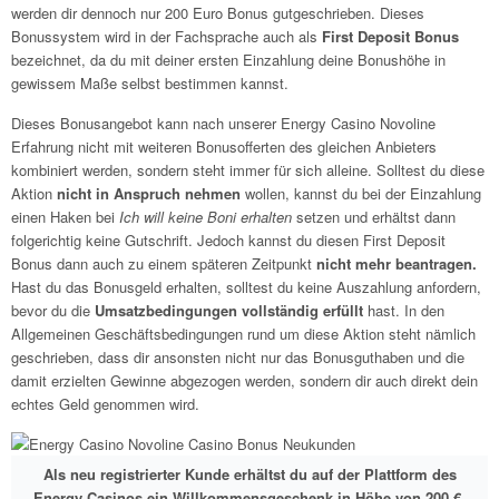
werden dir dennoch nur 200 Euro Bonus gutgeschrieben. Dieses
Bonussystem wird in der Fachsprache auch als
First Deposit Bonus
bezeichnet, da du mit deiner ersten Einzahlung deine Bonushöhe in
gewissem Maße selbst bestimmen kannst.
Dieses Bonusangebot kann nach unserer Energy Casino Novoline
Erfahrung nicht mit weiteren Bonusofferten des gleichen Anbieters
kombiniert werden, sondern steht immer für sich alleine. Solltest du diese
Aktion
nicht in Anspruch nehmen
wollen, kannst du bei der Einzahlung
einen Haken bei
Ich will keine Boni erhalten
setzen und erhältst dann
folgerichtig keine Gutschrift. Jedoch kannst du diesen First Deposit
Bonus dann auch zu einem späteren Zeitpunkt
nicht mehr beantragen.
Hast du das Bonusgeld erhalten, solltest du keine Auszahlung anfordern,
bevor du die
Umsatzbedingungen vollständig erfüllt
hast. In den
Allgemeinen Geschäftsbedingungen rund um diese Aktion steht nämlich
geschrieben, dass dir ansonsten nicht nur das Bonusguthaben und die
damit erzielten Gewinne abgezogen werden, sondern dir auch direkt dein
echtes Geld genommen wird.
Als neu registrierter Kunde erhältst du auf der Plattform des
Energy Casinos ein Willkommensgeschenk in Höhe von 200 €.