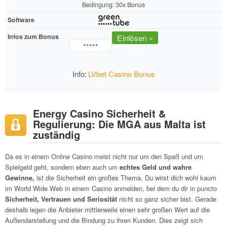
Bedingung: 30x Bonus
Einlösen »
*****
Info:
LVbet Casino Bonus
Energy Casino Sicherheit &
Regulierung: Die MGA aus Malta ist
zuständig
Da es in einem Online Casino meist nicht nur um den Spaß und um
Spielgeld geht, sondern eben auch um
echtes Geld und wahre
Gewinne,
ist die Sicherheit ein großes Thema. Du wirst dich wohl kaum
im World Wide Web in einem Casino anmelden, bei dem du dir in puncto
Sicherheit, Vertrauen und Seriosität
nicht so ganz sicher bist. Gerade
deshalb legen die Anbieter mittlerweile einen sehr großen Wert auf die
Außendarstellung und die Bindung zu ihren Kunden. Dies zeigt sich