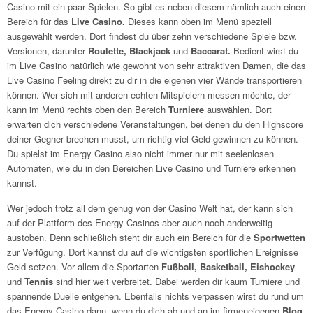
Casino mit ein paar Spielen. So gibt es neben diesem nämlich auch einen
Bereich für das
Live Casino.
Dieses kann oben im Menü speziell
ausgewählt werden. Dort findest du über zehn verschiedene Spiele bzw.
Versionen, darunter
Roulette, Blackjack
und
Baccarat.
Bedient wirst du
im Live Casino natürlich wie gewohnt von sehr attraktiven Damen, die das
Live Casino Feeling direkt zu dir in die eigenen vier Wände transportieren
können. Wer sich mit anderen echten Mitspielern messen möchte, der
kann im Menü rechts oben den Bereich
Turniere
auswählen. Dort
erwarten dich verschiedene Veranstaltungen, bei denen du den Highscore
deiner Gegner brechen musst, um richtig viel Geld gewinnen zu können.
Du spielst im Energy Casino also nicht immer nur mit seelenlosen
Automaten, wie du in den Bereichen Live Casino und Turniere erkennen
kannst.
Wer jedoch trotz all dem genug von der Casino Welt hat, der kann sich
auf der Plattform des Energy Casinos aber auch noch anderweitig
austoben. Denn schließlich steht dir auch ein Bereich für die
Sportwetten
zur Verfügung. Dort kannst du auf die wichtigsten sportlichen Ereignisse
Geld setzen. Vor allem die Sportarten
Fußball, Basketball, Eishockey
und
Tennis
sind hier weit verbreitet. Dabei werden dir kaum Turniere und
spannende Duelle entgehen. Ebenfalls nichts verpassen wirst du rund um
das Energy Casino dann, wenn du dich ab und an im firmeneigenen
Blog