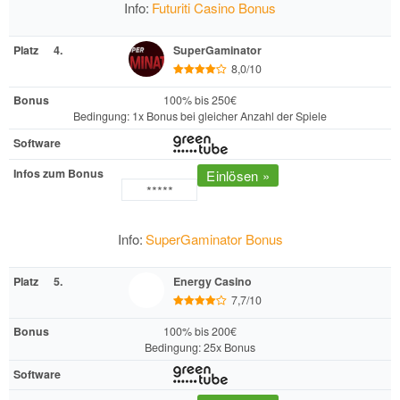
Info:
Futuriti Casino Bonus
4.
SuperGaminator
8,0/10
100% bis 250€
Bedingung: 1x Bonus bei gleicher Anzahl der Spiele
Einlösen »
*****
Info:
SuperGaminator Bonus
5.
Energy Casino
7,7/10
100% bis 200€
Bedingung: 25x Bonus