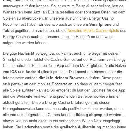
unterwegs aufrufen können. So ist es zum Beispiel sehr beliebt, lästige
Wartezeiten beim Arzt, an Bushaltestellen oder sonstigen Orten mit dem
Spielen zu überbrücken. In unserem ausführlichen Energy Casino
Novoline Test haben wir deshalb auch zu unserem
Smartphone
und
Tablet
gegriffen, um zu testen, ob die
Novoline Mobile Casino Spiele
des
Energy Casinos auch mit unseren mobilen Endgeräten unterwegs
aufgerufen werden können.
Die gute Nachricht vorweg: Ja, du kannst auch unterwegs mit deinem
Smartphone oder Tablet die Casino Games auf der Plattform von Energy
Casino aufrufen. Eine spezielle
App
auf dem Markt gibt es für die Nutzer
von
iOS
und
Android
allerdings nicht. Du kannst stattdessen aber die
Internetseite einfach
direkt in deinem Browser
aufrufen. Diese passt
sich perfekt an dein mobiles Endgerät an, so dass du damit sogar fast
alle Spiele aufrufen kannst. So entgehst du lästigen Updates für die App
und die Webseite wird vom entsprechenden Betreiber sowieso immer
aktuell gehalten. Unsere Energy Casino Erfahrungen mit dieser
Herangehensweise kann durchaus als positiv bezeichnet werden, denn
alle von uns aufgerufenen Games konnten
flüssig abgespielt
werden –
obwohl wir uns nicht direkt in ein vorhandenes W-Lan-Netz eingeloggt
haben. Die
Ladezeiten
sowie die
grafische Aufbereitung
machen keine