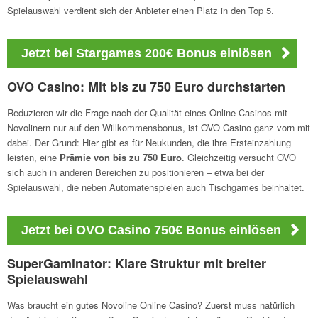
Spielauswahl verdient sich der Anbieter einen Platz in den Top 5.
Jetzt bei Stargames 200€ Bonus einlösen
OVO Casino: Mit bis zu 750 Euro durchstarten
Reduzieren wir die Frage nach der Qualität eines Online Casinos mit
Novolinern nur auf den Willkommensbonus, ist OVO Casino ganz vorn mit
dabei. Der Grund: Hier gibt es für Neukunden, die ihre Ersteinzahlung
leisten, eine
Prämie von bis zu 750 Euro
. Gleichzeitig versucht OVO
sich auch in anderen Bereichen zu positionieren – etwa bei der
Spielauswahl, die neben Automatenspielen auch Tischgames beinhaltet.
Jetzt bei OVO Casino 750€ Bonus einlösen
SuperGaminator: Klare Struktur mit breiter
Spielauswahl
Was braucht ein gutes Novoline Online Casino? Zuerst muss natürlich