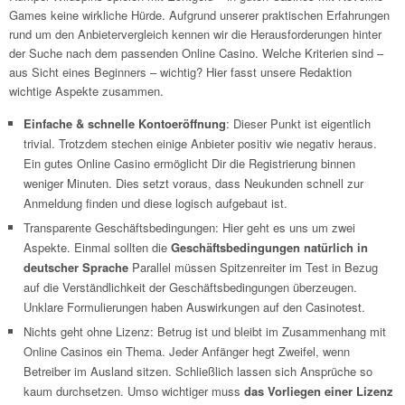
Games keine wirkliche Hürde. Aufgrund unserer praktischen Erfahrungen
rund um den Anbietervergleich kennen wir die Herausforderungen hinter
der Suche nach dem passenden Online Casino. Welche Kriterien sind –
aus Sicht eines Beginners – wichtig? Hier fasst unsere Redaktion
wichtige Aspekte zusammen.
Einfache & schnelle Kontoeröffnung
: Dieser Punkt ist eigentlich
trivial. Trotzdem stechen einige Anbieter positiv wie negativ heraus.
Ein gutes Online Casino ermöglicht Dir die Registrierung binnen
weniger Minuten. Dies setzt voraus, dass Neukunden schnell zur
Anmeldung finden und diese logisch aufgebaut ist.
Transparente Geschäftsbedingungen: Hier geht es uns um zwei
Aspekte. Einmal sollten die
Geschäftsbedingungen natürlich in
deutscher Sprache
Parallel müssen Spitzenreiter im Test in Bezug
auf die Verständlichkeit der Geschäftsbedingungen überzeugen.
Unklare Formulierungen haben Auswirkungen auf den Casinotest.
Nichts geht ohne Lizenz: Betrug ist und bleibt im Zusammenhang mit
Online Casinos ein Thema. Jeder Anfänger hegt Zweifel, wenn
Betreiber im Ausland sitzen. Schließlich lassen sich Ansprüche so
kaum durchsetzen. Umso wichtiger muss
das Vorliegen einer Lizenz