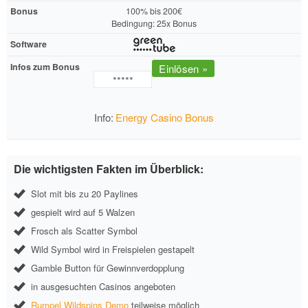
100% bis 200€
Bedingung: 25x Bonus
Einlösen »
*****
Info:
Energy Casino Bonus
Die wichtigsten Fakten im Überblick:
Slot mit bis zu 20 Paylines
gespielt wird auf 5 Walzen
Frosch als Scatter Symbol
Wild Symbol wird in Freispielen gestapelt
Gamble Button für Gewinnverdopplung
in ausgesuchten Casinos angeboten
Rumpel Wildspins Demo
teilweise möglich