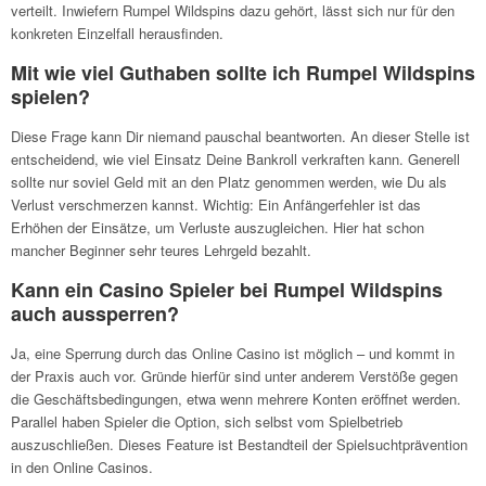
verteilt. Inwiefern Rumpel Wildspins dazu gehört, lässt sich nur für den
konkreten Einzelfall herausfinden.
Mit wie viel Guthaben sollte ich Rumpel Wildspins
spielen?
Diese Frage kann Dir niemand pauschal beantworten. An dieser Stelle ist
entscheidend, wie viel Einsatz Deine Bankroll verkraften kann. Generell
sollte nur soviel Geld mit an den Platz genommen werden, wie Du als
Verlust verschmerzen kannst. Wichtig: Ein Anfängerfehler ist das
Erhöhen der Einsätze, um Verluste auszugleichen. Hier hat schon
mancher Beginner sehr teures Lehrgeld bezahlt.
Kann ein Casino Spieler bei Rumpel Wildspins
auch aussperren?
Ja, eine Sperrung durch das Online Casino ist möglich – und kommt in
der Praxis auch vor. Gründe hierfür sind unter anderem Verstöße gegen
die Geschäftsbedingungen, etwa wenn mehrere Konten eröffnet werden.
Parallel haben Spieler die Option, sich selbst vom Spielbetrieb
auszuschließen. Dieses Feature ist Bestandteil der Spielsuchtprävention
in den Online Casinos.