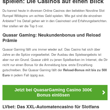
spielen: Die Casinos auf einen Blick
Du kannst heute in diversen Online Casinos den beliebten Novoline Slot
Rumpel Wildspins um echtes Geld spielen. Wie gut sind die einzelnen
Anbieter? Ins Detail gehen wir in den Casinotest und Erfahrungsberichten.
Hier stellen wir die Top 5 vor.
Quasar Gaming: Neukundenbonus und Reload
Prämie
Quasar Gaming fällt uns immer wieder auf. Das Casino hat sich über
Jahre an die Spitze vorgearbeitet. Der Ausbau des Spieleangebots ist
aber nur ein Grund. Quasar zählt zu jenen Spielbanken im Internet, die Dir
nicht nur einen Bonus für die Anmeldung bzw. erste Einzahlung
gutschreiben. Bei Quasar Gaming fällt der
Reload-Bonus mit bis zu 500
Euro
in jedem Fall üppig aus.
Jetzt bei QuasarGaming Casino 300€
Bonus einlösen
LVbet: Das XXL-Automatencasino für Slotfans