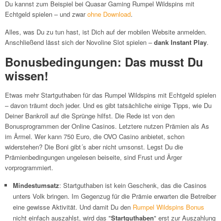
Du kannst zum Beispiel bei Quasar Gaming Rumpel Wildspins mit
Echtgeld spielen – und zwar
ohne Download
.
Alles, was Du zu tun hast, ist Dich auf der mobilen Website anmelden.
Anschließend lässt sich der Novoline Slot spielen –
dank Instant Play
.
Bonusbedingungen: Das musst Du
wissen!
Etwas mehr Startguthaben für das Rumpel Wildspins mit Echtgeld spielen
– davon träumt doch jeder. Und es gibt tatsächliche einige Tipps, wie Du
Deiner Bankroll auf die Sprünge hilfst. Die Rede ist von den
Bonusprogrammen der Online Casinos. Letztere nutzen Prämien als As
im Ärmel. Wer kann 750 Euro, die OVO Casino anbietet, schon
widerstehen? Die Boni gibt´s aber nicht umsonst. Legst Du die
Prämienbedingungen ungelesen beiseite, sind Frust und Ärger
vorprogrammiert.
Mindestumsatz
: Startguthaben ist kein Geschenk, das die Casinos
unters Volk bringen. Im Gegenzug für die Prämie erwarten die Betreiber
eine gewisse Aktivität. Und damit Du den
Rumpel Wildspins Bonus
nicht einfach auszahlst, wird das "
Startguthaben
" erst zur Auszahlung