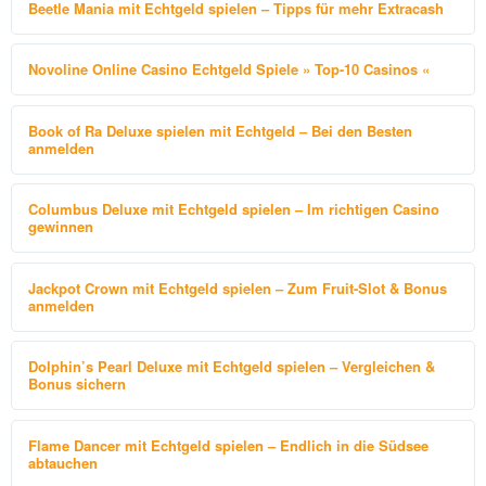
Beetle Mania mit Echtgeld spielen – Tipps für mehr Extracash
Novoline Online Casino Echtgeld Spiele » Top-10 Casinos «
Book of Ra Deluxe spielen mit Echtgeld – Bei den Besten
anmelden
Columbus Deluxe mit Echtgeld spielen – Im richtigen Casino
gewinnen
Jackpot Crown mit Echtgeld spielen – Zum Fruit-Slot & Bonus
anmelden
Dolphin’s Pearl Deluxe mit Echtgeld spielen – Vergleichen &
Bonus sichern
Flame Dancer mit Echtgeld spielen – Endlich in die Südsee
abtauchen