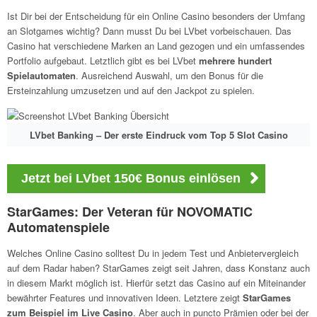
Ist Dir bei der Entscheidung für ein Online Casino besonders der Umfang
an Slotgames wichtig? Dann musst Du bei LVbet vorbeischauen. Das
Casino hat verschiedene Marken an Land gezogen und ein umfassendes
Portfolio aufgebaut. Letztlich gibt es bei LVbet
mehrere hundert
Spielautomaten
. Ausreichend Auswahl, um den Bonus für die
Ersteinzahlung umzusetzen und auf den Jackpot zu spielen.
LVbet Banking – Der erste Eindruck vom Top 5 Slot Casino
Jetzt bei LVbet 150€ Bonus einlösen
StarGames: Der Veteran für NOVOMATIC
Automatenspiele
Welches Online Casino solltest Du in jedem Test und Anbietervergleich
auf dem Radar haben? StarGames zeigt seit Jahren, dass Konstanz auch
in diesem Markt möglich ist. Hierfür setzt das Casino auf ein Miteinander
bewährter Features und innovativen Ideen. Letztere zeigt
StarGames
zum Beispiel im Live Casino
. Aber auch in puncto Prämien oder bei der