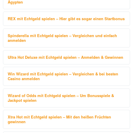
Ägypten
REX mit Echtgeld spielen – Hier gibt es sogar einen Startbonus
Spinderella mit Echtgeld spielen – Vergleichen und einfach
anmelden
Ultra Hot Deluxe mit Echtgeld spielen – Anmelden & Gewinnen
Win Wizard mit Echtgeld spielen – Vergleichen & bei besten
Casino anmelden
Wizard of Odds mit Echtgeld spielen – Um Bonusspiele &
Jackpot spielen
Xtra Hot mit Echtgeld spielen – Mit den heißen Früchten
gewinnen