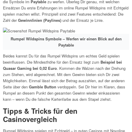
die Symbole im
Paytable
zu werfen. Überleg Dir genau, mit welchen
Einsätzen Du erste Erfahrungen im online Rumpel Wildspins mit Echtgeld
spielen machen willst. Prinzipiell sind zwei Features entscheidend: Die
Zahl der
Gewinnlinien (Paylines)
und der Einsatz je Linie.
Rumpel Wildspins Symbole – Werfen wir einen Blick auf den
Paytable
Beides kannst Du für das Rumpel Wildspins um echtes Geld spielen
beeinflussen. Die Mindesthöhe für den Einsatz liegt zum
Beispiel bei
Quasar Gaming bei 0,02 Euro
. Kommen die Walzen nach der Drehung
zum Stehen, wird abgerechnet. Mit dem Gewinn bieten sich Dir zwei
Möglichkeiten. Einmal lässt sich der Betrag auszahlen, auf der anderen
Seite über den
Gamble Button
verdoppeln. Sei Dir hier im Klaren, dass
Rumpel an diesem Punkt den gesamten Gewinn wieder einkassieren
kann – wenn Du die falsche Kartenfarbe aus dem Stapel ziehst.
Tipps & Tricks für den
Casinovergleich
Rumpel Wildspins spielen mit Echtgeld – in guten Casinos mit Novoline